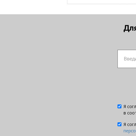
Дл
Я сог
в соо
Я сог
персо