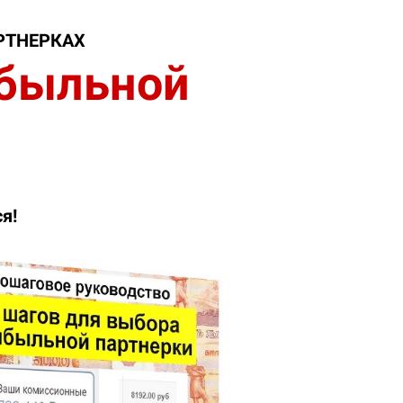
РТНЕРКАХ
ибыльной
ся!