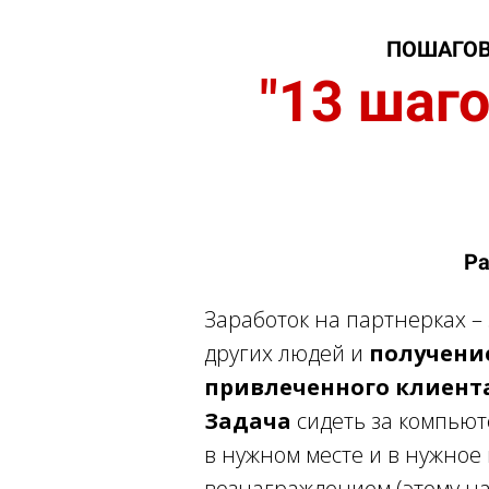
ПОШАГОВ
"13 шаг
Ра
Заработок на партнерках –
других людей и
получение
привлеченного клиента
Задача
сидеть за компьют
в нужном месте и в нужное
вознаграждением (этому на