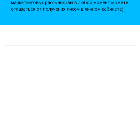
маркетинговых рассылок (вы в любой момент можете
отказаться от получения писем в личном кабинете)
Индивидуальный предприниматель Юсупов Ильнур.
ОГРНИП 312026220700026
Все права защищены. Copyright © 2013-2021
Всегда помните, что успешный бизнес можно построить
только трудом - постоянным и упорным. Не существует
никаких волшебных технологий, кнопок и методик. И не
может быть гарантий того, что вы 100% сможете добиться
результата. Есть лишь вероятность этого - при условии, что
вы будете внедрять информацию, много трудиться, вникать
во все технические и маркетинговые моменты, не жалеть
времени и сил на развитие.